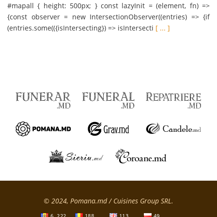
#mapall { height: 500px; } const lazyInit = (element, fn) =>
{const observer = new IntersectionObserver((entries) => {if
(entries.some(({isIntersecting}) => isIntersecti
[ ... ]
© 2024, Pomana.md / Cuisines Group SRL.