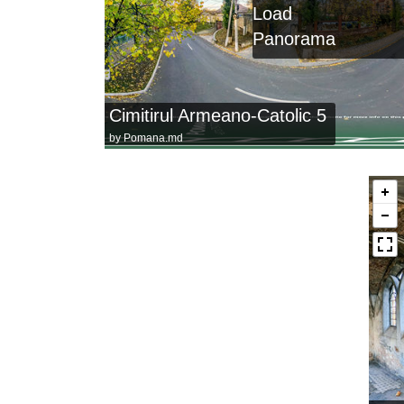
Load
Panorama
Cimitirul Armeano-Catolic 5
by
Pomana.md