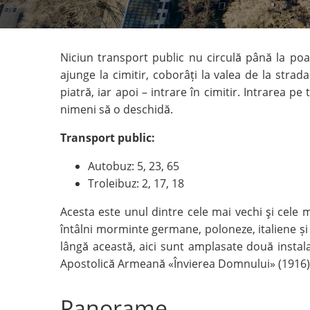
Niciun transport public nu circulă până la poar
ajunge la cimitir, coborâți la valea de la strad
piatră, iar apoi – intrare în cimitir. Intrarea p
nimeni să o deschidă.
Transport public:
Autobuz: 5, 23, 65
Troleibuz: 2, 17, 18
Acesta este unul dintre cele mai vechi şi cele ma
întâlni morminte germane, poloneze, italiene și a
lângă această, aici sunt amplasate două instalaţ
Apostolică Armeană «Învierea Domnului» (1916)
Panorame