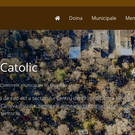
Doina
Municipale
Mem
Catolic
Cimitirele municipale în Chișinău
a de sud-est a sectorului Centru din Chișinău, între biserica
. Cândva divizate, cimitirele armeano-gregorian şi cel
teritoriu.