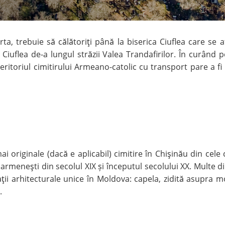
ta, trebuie să călătoriţi până la biserica Ciuflea care se a
a Ciuflea de-a lungul străzii Valea Trandafirilor. În curân
e teritoriul cimitirului Armeano-catolic cu transport pare a f
i originale (dacă e aplicabil) cimitire în Chişinău din cele 
rmeneşti din secolul XIX și începutul secolului XX. Multe di
ii arhitecturale unice în Moldova: capela, zidită asupra mo
.