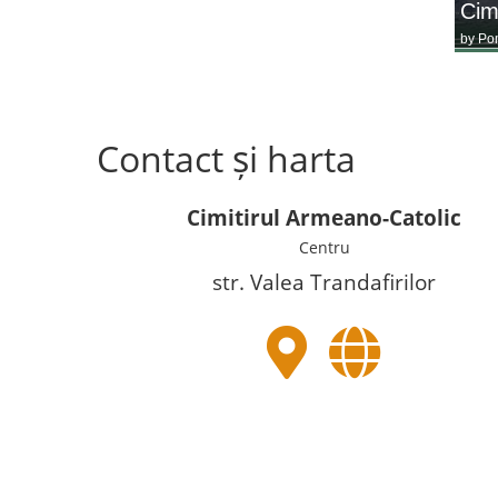
Cim
by
Po
Contact și harta
Cimitirul Armeano-Catolic
Centru
str. Valea Trandafirilor