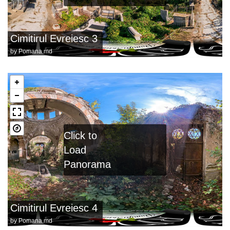
Cimitirul Evreiesc 3
by
Pomana.md
Click to
Load
Panorama
Cimitirul Evreiesc 4
by
Pomana.md