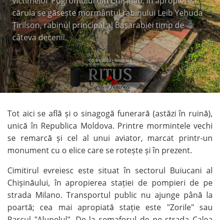
victimelor Pogromului din Chișinău, în apropierea
căruia se găsește mormântul rabinului Leib Yehuda
Țirilson, rabinul principal al Basarabiei timp de
câteva decenii.
Tot aici se află și o sinagogă funerară (astăzi în ruină),
unică în Republica Moldova. Printre mormintele vechi
se remarcă și cel al unui aviator, marcat printr-un
monument cu o elice care se rotește și în prezent.
Cimitirul evreiesc este situat în sectorul Buiucani al
Chișinăului, în apropierea stației de pompieri de pe
strada Milano. Transportul public nu ajunge până la
poartă; cea mai apropiată stație este "Zorile" sau
Parcul "Alunelul". De la semaforul de pe strada Calea