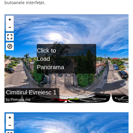
butoanele interfeței.
Click to
Load
Panorama
Cimitirul Evreiesc 1
by
Pomana.md