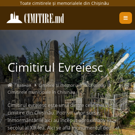
Toate cimitirele și memorialele din Chișinău
Cimitirul Evreiesc
Главная
Cimitire și memoriale în Chișinău
Cimitirele municipale în Chișinău
Cimitirul evreiesc este unul dintre cele mai vechi
cimitire din Chișinău. Potrivit unor surse,
înmormântările aici au început aproximativ în
secolul al XIX-lea. Aici se află monumentul dedicat