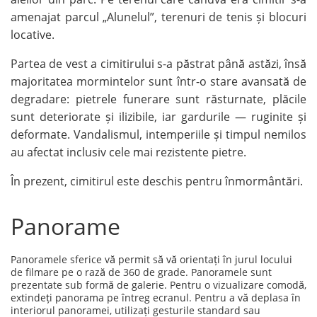
amenajat parcul „Alunelul”, terenuri de tenis și blocuri
locative.
Partea de vest a cimitirului s-a păstrat până astăzi, însă
majoritatea mormintelor sunt într-o stare avansată de
degradare: pietrele funerare sunt răsturnate, plăcile
sunt deteriorate și ilizibile, iar gardurile — ruginite și
deformate. Vandalismul, intemperiile și timpul nemilos
au afectat inclusiv cele mai rezistente pietre.
În prezent, cimitirul este deschis pentru înmormântări.
Panorame
Panoramele sferice vă permit să vă orientați în jurul locului
de filmare pe o rază de 360 de grade. Panoramele sunt
prezentate sub formă de galerie. Pentru o vizualizare comodă,
extindeți panorama pe întreg ecranul. Pentru a vă deplasa în
interiorul panoramei, utilizați gesturile standard sau