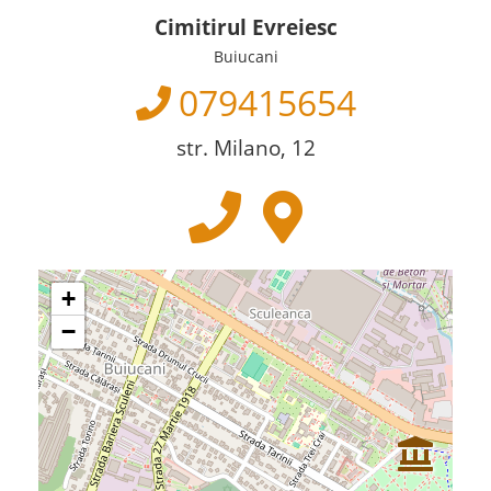
Cimitirul Evreiesc
Buiucani
079415654
str. Milano, 12
+
−