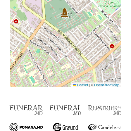
Leaflet
|
©
OpenStreetMap