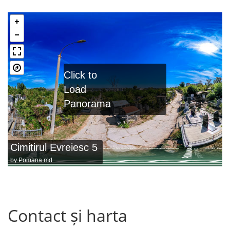
Click to
Load
Panorama
Cimitirul Evreiesc 5
by
Pomana.md
Contact și harta