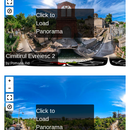
Click to
Load
Panorama
Cimitirul Evreiesc 2
by
Pomana.md
Click to
Load
Panorama