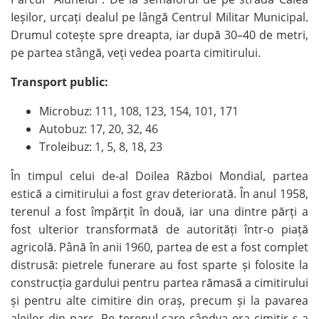
Ieșilor, urcați dealul pe lângă Centrul Militar Municipal.
Drumul cotește spre dreapta, iar după 30–40 de metri,
pe partea stângă, veți vedea poarta cimitirului.
Transport public:
Microbuz: 111, 108, 123, 154, 101, 171
Autobuz: 17, 20, 32, 46
Troleibuz: 1, 5, 8, 18, 23
În timpul celui de-al Doilea Război Mondial, partea
estică a cimitirului a fost grav deteriorată. În anul 1958,
terenul a fost împărțit în două, iar una dintre părți a
fost ulterior transformată de autorități într-o piață
agricolă. Până în anii 1960, partea de est a fost complet
distrusă: pietrele funerare au fost sparte și folosite la
construcția gardului pentru partea rămasă a cimitirului
și pentru alte cimitire din oraș, precum și la pavarea
aleilor din parc. Pe terenul care cândva era cimitir s-a