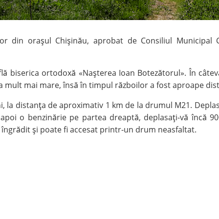
r din oraşul Chişinău, aprobat de Consiliul Municipal Chi
 biserica ortodoxă «Naşterea Ioan Botezătorul». În câteva me
a mult mai mare, însă în timpul războilor a fost aproape distr
ni, la distanţa de aproximativ 1 km de la drumul M21. Deplas
i, apoi o benzinărie pe partea dreaptă, deplasaţi-vă încă
 îngrădit şi poate fi accesat printr-un drum neasfaltat.