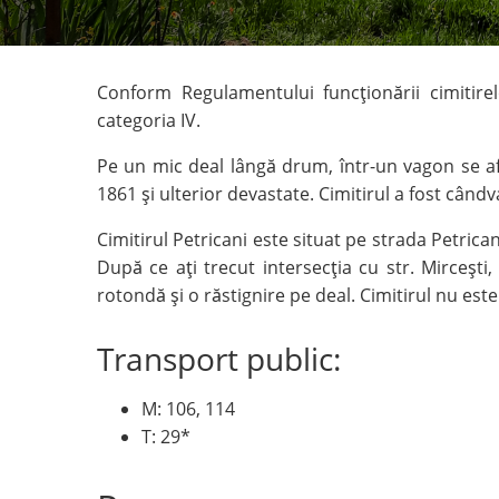
Conform Regulamentului funcţionării cimitirelo
categoria IV.
Pe un mic deal lângă drum, într-un vagon se află
1861 şi ulterior devastate. Cimitirul a fost cândv
Cimitirul Petricani este situat pe strada Petrica
După ce aţi trecut intersecţia cu str. Mirceşt
rotondă şi o răstignire pe deal. Cimitirul nu este
Transport public:
M: 106, 114
T: 29*