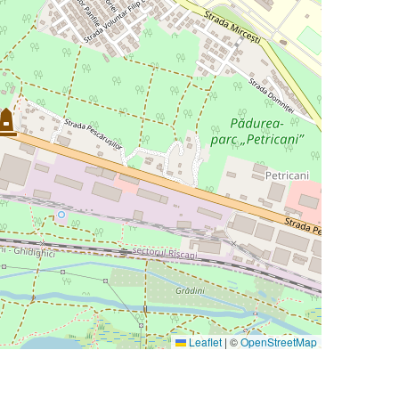
Leaflet
|
©
OpenStreetMap