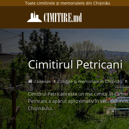
Toate cimitirele și memorialele din Chișinău
Cimitirul Petricani
Главная
Cimitire și memoriale în Chișinău
Cimitirul Petricani este un mic cimitir în cartier
Petricani a apărut aproximativ în sec. XVII-XVIII
Chişinăului.