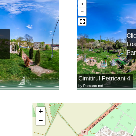
Cli
Lo
Pa
Cimitirul Petricani 4
by
Pomana.md
+
−