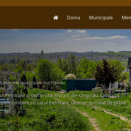
Doina
Municipale
Mem
Cimitirele municipale în Chișinău
ul Petricani al sectorului Rîşcani din Chişinău. Cimitirul
, concomitent cu satul Petricani, ulterior asimilat de urbia