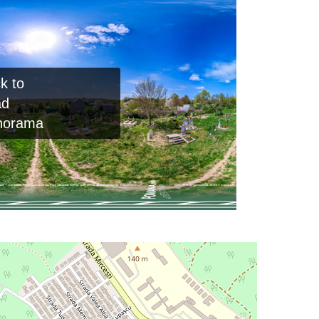
ck to
ad
norama