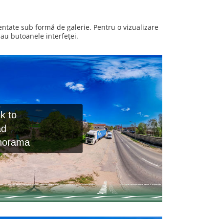
entate sub formă de galerie. Pentru o vizualizare
au butoanele interfeței.
ck to
ad
norama