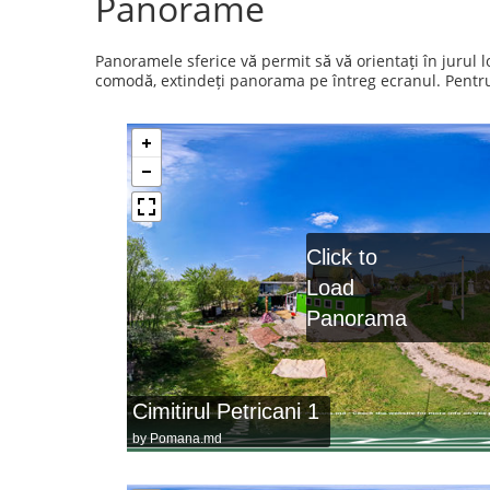
Panorame
Panoramele sferice vă permit să vă orientați în jurul
comodă, extindeți panorama pe întreg ecranul. Pentru a
Click to
Load
Panorama
Cimitirul Petricani 1
by
Pomana.md