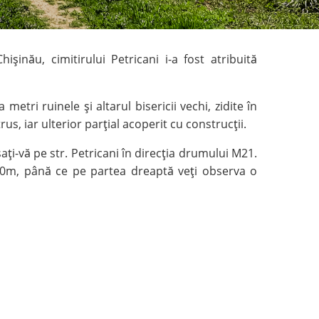
şinău, cimitirului Petricani i-a fost atribuită
tri ruinele şi altarul bisericii vechi, zidite în
us, iar ulterior parţial acoperit cu construcţii.
aţi-vă pe str. Petricani în direcţia drumului M21.
 900m, până ce pe partea dreaptă veţi observa o