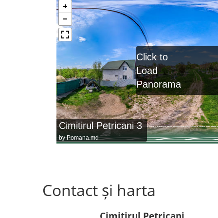
Click to
Load
Panorama
Cimitirul Petricani 3
by
Pomana.md
Contact și harta
Cimitirul Petricani