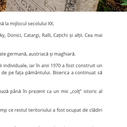
ă la mijlocul secolului XX.
Donici, Catargi, Ralli, Cațichi și alții. Cea mai
itate germană, austriacă și maghiară.
 individuale, iar în anii 1970 a fost construit un
 de pe fața pământului. Biserica a continuat să
rează până în prezent ca un mic „colț” istoric al
p ce restul teritoriului a fost ocupat de clădiri