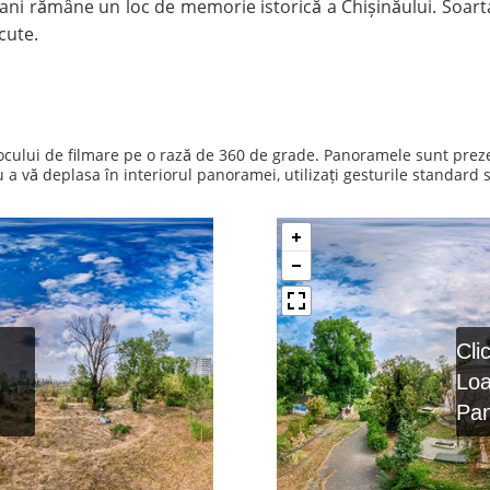
cani rămâne un loc de memorie istorică a Chișinăului. Soart
cute.
 locului de filmare pe o rază de 360 de grade. Panoramele sunt prez
 vă deplasa în interiorul panoramei, utilizați gesturile standard s
Cli
Lo
Pa