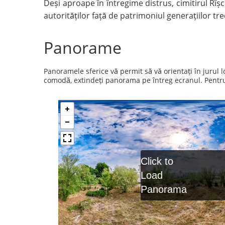
Deși aproape în întregime distrus, cimitirul Rîș
autorităților față de patrimoniul generațiilor tre
Panorame
Panoramele sferice vă permit să vă orientați în jurul
comodă, extindeți panorama pe întreg ecranul. Pentru a
Click to
Load
Panorama