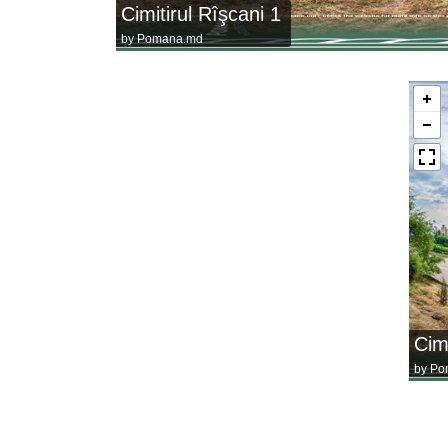
Cimitirul Rîşcani 1
by
Pomana.md
Cimi
by
Po