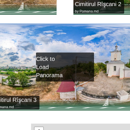
Cimitirul Rîşcani 2
by
Pomana.md
Click to
Load
Panorama
tirul Rîşcani 3
mana.md