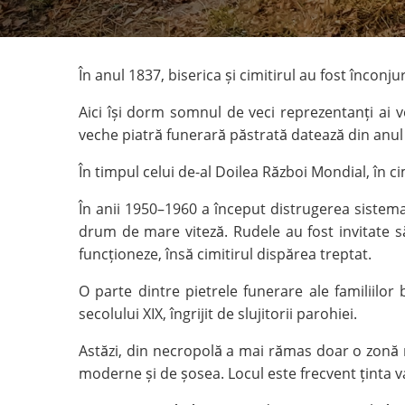
În anul 1837, biserica și cimitirul au fost înconj
Aici își dorm somnul de veci reprezentanți ai ve
veche piatră funerară păstrată datează din anul 17
În timpul celui de-al Doilea Război Mondial, în 
În anii 1950–1960 a început distrugerea sistemati
drum de mare viteză. Rudele au fost invitate s
funcționeze, însă cimitirul dispărea treptat.
O parte dintre pietrele funerare ale familiilor 
secolului XIX, îngrijit de slujitorii parohiei.
Astăzi, din necropolă a mai rămas doar o zonă re
moderne și de șosea. Locul este frecvent ținta van