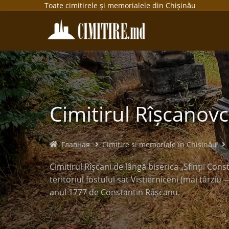
Toate cimitirele și memorialele din Chișinău
Cimitirul Rîșcanovc
Главная
Cimitire și memoriale în Chișinău
Cimitirul Rîșcani de lângă biserica „Sfinții Cons
teritoriul fostului sat Vistierniceni (mai târziu
anul 1777 de Constantin Râșcanu.