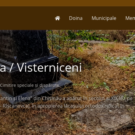
Doina
Municipale
Mem
a / Visterniceni
Cimitire speciale și dispărute
tantin și Elena” din Chișinău a apărut în secolul al XIX-lea pe
 — Rîșcanovca), în apropierea lăcașului ortodox ridicat în