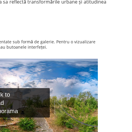
a sa reflectă transformările urbane și atitudinea
entate sub formă de galerie. Pentru o vizualizare
au butoanele interfeței.
ck to
ad
norama