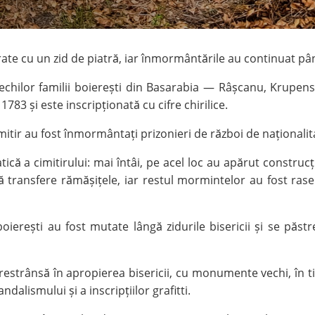
urate cu un zid de piatră, iar înmormântările au continuat pân
chilor familii boierești din Basarabia — Râșcanu, Krupensky, 
83 și este inscripționată cu cifre chirilice.
cimitir au fost înmormântați prizonieri de război de național
că a cimitirului: mai întâi, pe acel loc au apărut construcții
ă transfere rămășițele, iar restul mormintelor au fost rase
boierești au fost mutate lângă zidurile bisericii și se păst
strânsă în apropierea bisericii, cu monumente vechi, în tim
dalismului și a inscripțiilor grafitti.