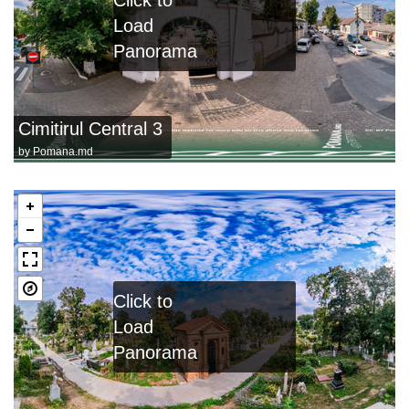
Load
Panorama
Cimitirul Central 3
by
Pomana.md
Click to
Load
Panorama