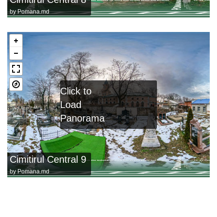
by
Pomana.md
Click to
Load
Panorama
Cimitirul Central 9
by
Pomana.md