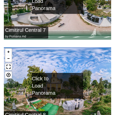
Load
Panorama
Cimitirul Central 7
by
Pomana.md
Click to
Load
Panorama
Cimitirul Central 8