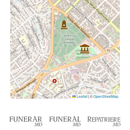
Leaflet
|
©
OpenStreetMap