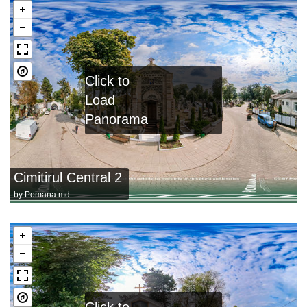
Click to
Load
Panorama
Cimitirul Central 2
by
Pomana.md
Click to