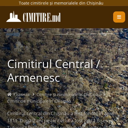
Toate cimitirele și memorialele din Chișinău
Cimitirul Central /
Armenesc
Главная
Cimitire și memoriale în Chișinău
Cimitirele municipale în Chișinău
Cimitirul central din Chişinău a fost fondat în anul
1811. După 7 ani pe teritoriul a fost zidită Biserica
Tuturor Sfinţilor.În zilele noastre cimitirul se află în