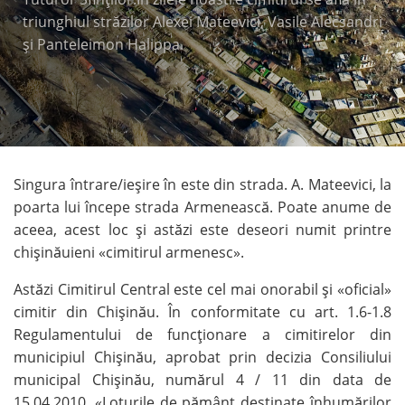
triunghiul străzilor Alexei Mateevici, Vasile Alecsandri
şi Panteleimon Halippa.
Singura întrare/ieşire în este din strada. A. Mateevici, la
poarta lui începe strada Armenească. Poate anume de
aceea, acest loc şi astăzi este deseori numit printre
chişinăuieni «cimitirul armenesc».
Astăzi Cimitirul Central este cel mai onorabil şi «oficial»
cimitir din Chişinău. În conformitate cu art. 1.6-1.8
Regulamentului de funcţionare a cimitirelor din
municipiul Chişinău, aprobat prin decizia Consiliului
municipal Chişinău, numărul 4 / 11 din data de
15.04.2010, «Loturile de pământ destinate înhumărilor