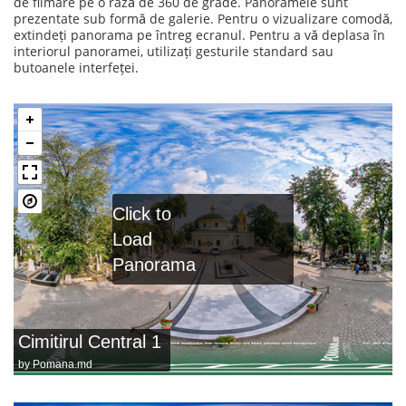
de filmare pe o rază de 360 de grade. Panoramele sunt
prezentate sub formă de galerie. Pentru o vizualizare comodă,
extindeți panorama pe întreg ecranul. Pentru a vă deplasa în
interiorul panoramei, utilizați gesturile standard sau
butoanele interfeței.
Click to
Load
Panorama
Cimitirul Central 1
by
Pomana.md