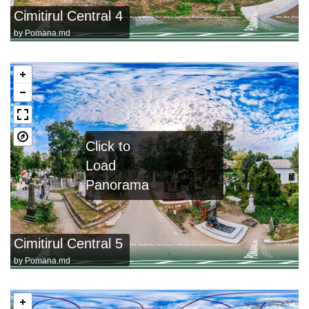
Cimitirul Central 4
by
Pomana.md
Click to
Load
Panorama
Cimitirul Central 5
by
Pomana.md