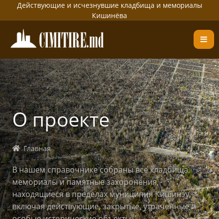
Действующие и исчезнувшие кладбища и мемориалы
Кишинёва
О проекте
Главная
В нашем справочнике собраны все кладбища,
мемориалы и памятные захоронения,
находящиеся в пределах муниципия Кишинэу,
включая действующие, закрытые, утраченные и
особые исторические объекты.