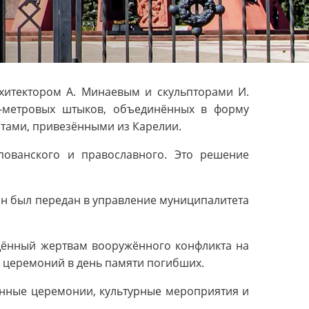
рхитектором А. Минаевым и скульпторами И.
5-метровых штыков, объединённых в форму
тами, привезёнными из Карелии.
пованского и православного. Это решение
 он был передан в управление муниципалитета
ящённый жертвам вооружённого конфликта на
х церемоний в день памяти погибших.
венные церемонии, культурные мероприятия и