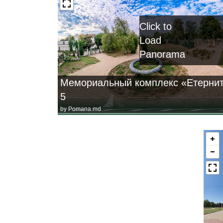
Click to
Load
Panorama
Мемориальный комплекс «Етернит
5
by
Pomana.md