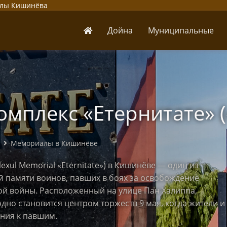
алы Кишинёва
Дойна
Муниципальные
мплекс «Етернитате» (
Мемориалы в Кишинёве
ul Memorial «Eternitate») в Кишинёве — один из
 памяти воинов, павших в боях за освобождение
ой войны. Расположенный на улице Пан Халиппа,
одно становится центром торжеств 9 мая, когда жители и
ения к павшим.