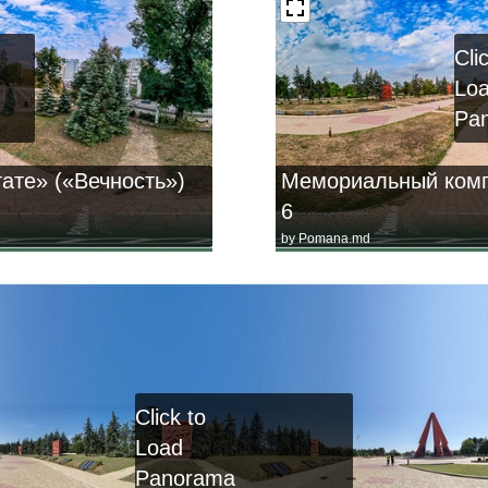
Cli
Lo
Pa
ате» («Вечность»)
Мемориальный комп
6
by
Pomana.md
Click to
Load
Panorama