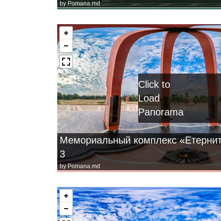
by
Pomana.md
Click to
Load
Panorama
Мемориальный комплекс «Етернит
3
by
Pomana.md