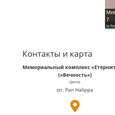
Мем
7
by
Po
Контакты и карта
Мемориальный комплекс «Етернит
(«Вечность»)
Центр
str. Pan Halippa