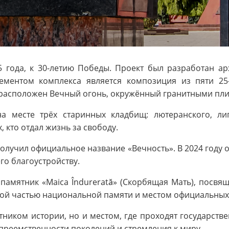
 года, к 30-летию Победы. Проект был разработан а
ементом комплекса является композиция из пяти 2
расположен Вечный огонь, окружённый гранитными пли
а месте трёх старинных кладбищ: лютеранского, ли
 кто отдал жизнь за свободу.
 получил официальное название «Вечность». В 2024 году
го благоустройству.
 памятник «Maica Îndurerată» (Скорбящая Мать), посв
ажной частью национальной памяти и местом официальны
ятником истории, но и местом, где проходят государст
 преемственности поколений и стремления к миру.