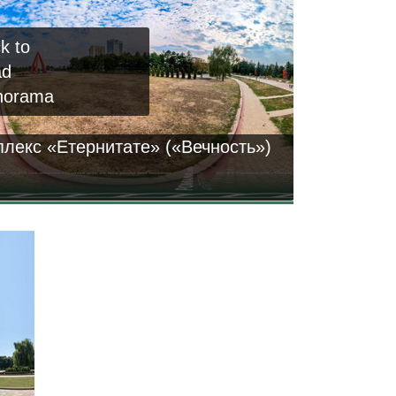
ck to
ad
norama
лекс «Етернитате» («Вечность»)