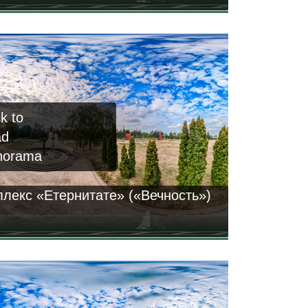
ck to
ad
norama
лекс «Етернитате» («Вечность»)