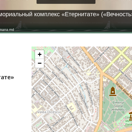
ориальный комплекс «Етернитате» («Вечность
mana.md
+
−
ате»