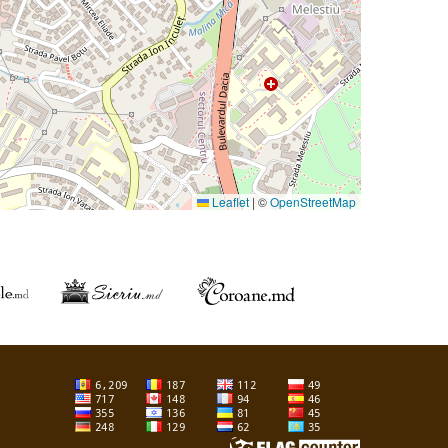
Leaflet
|
©
OpenStreetMap