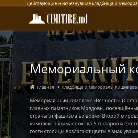
Действующие и исчезнувшие кладбища и мемори
Мемориальный ко
Главная
Кладбища и мемориалы Кишинёва
Мемориальный комплекс «Вечность» (Complex
главных памятников Молдовы, посвящённый
страны от фашизма во время Второй миров
комплекс занимает около 5 гектаров и ежег
гости столицы возлагают цветы в знак уваж