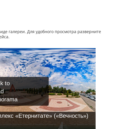
иде галереи. Для удобного просмотра разверните
ейса.
ck to
ad
norama
лекс «Етернитате» («Вечность»)