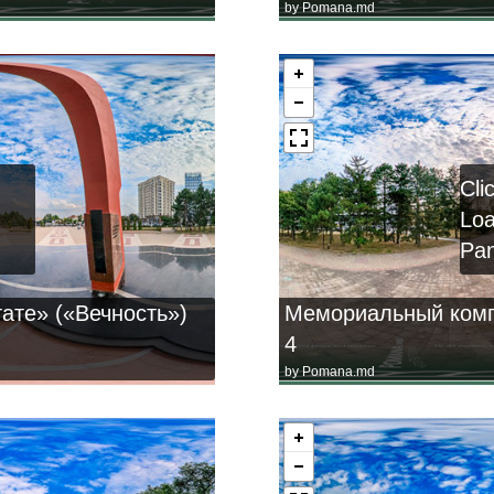
by
Pomana.md
Cli
Lo
Pa
ате» («Вечность»)
Мемориальный комп
4
by
Pomana.md