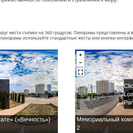
руг места съёмки на 360 градусов. Панорамы представлены в в
 панорамы используйте стандартные жесты или кнопки интерф
Cli
Lo
Pa
ате» («Вечность»)
Мемориальный комп
2